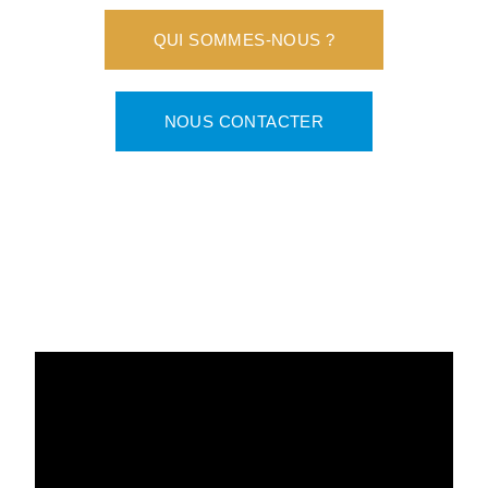
QUI SOMMES-NOUS ?
NOUS CONTACTER