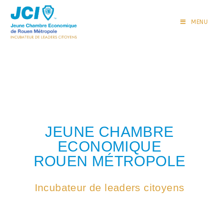
MENU
JEUNE CHAMBRE
ECONOMIQUE
ROUEN MÉTROPOLE
Incubateur de leaders citoyens